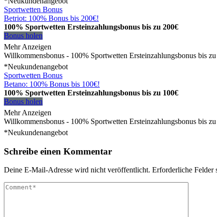
*Neukundenangebot
Sportwetten Bonus
Betriot: 100% Bonus bis 200€!
100% Sportwetten Ersteinzahlungsbonus bis zu 200€
Bonus holen
Mehr Anzeigen
Willkommensbonus - 100% Sportwetten Ersteinzahlungsbonus bis zu 20
*Neukundenangebot
Sportwetten Bonus
Betano: 100% Bonus bis 100€!
100% Sportwetten Ersteinzahlungsbonus bis zu 100€
Bonus holen
Mehr Anzeigen
Willkommensbonus - 100% Sportwetten Ersteinzahlungsbonus bis zu 10
*Neukundenangebot
Schreibe einen Kommentar
Deine E-Mail-Adresse wird nicht veröffentlicht.
Erforderliche Felder 