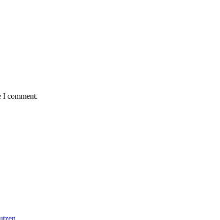
e I comment.
utzen