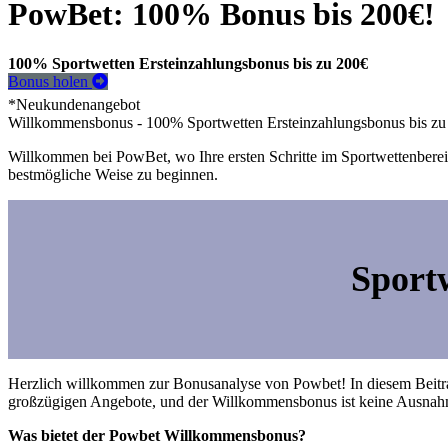
PowBet: 100% Bonus bis 200€!
100% Sportwetten Ersteinzahlungsbonus bis zu 200€
Bonus holen
*Neukundenangebot
Willkommensbonus - 100% Sportwetten Ersteinzahlungsbonus bis zu 20
Willkommen bei PowBet, wo Ihre ersten Schritte im Sportwettenberei
bestmögliche Weise zu beginnen.
Sport
Herzlich willkommen zur Bonusanalyse von Powbet! In diesem Beitrag
großzügigen Angebote, und der Willkommensbonus ist keine Ausnah
Was bietet der Powbet Willkommensbonus?