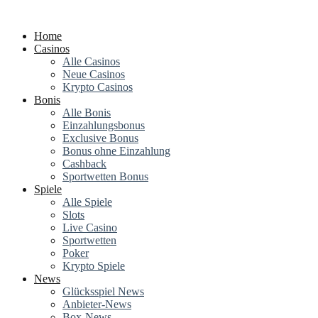
Home
Casinos
Alle Casinos
Neue Casinos
Krypto Casinos
Bonis
Alle Bonis
Einzahlungsbonus
Exclusive Bonus
Bonus ohne Einzahlung
Cashback
Sportwetten Bonus
Spiele
Alle Spiele
Slots
Live Casino
Sportwetten
Poker
Krypto Spiele
News
Glücksspiel News
Anbieter-News
Box-News