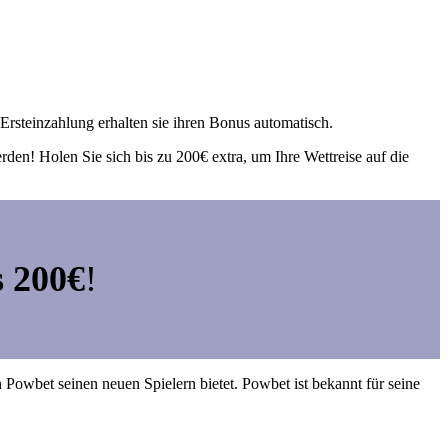
rsteinzahlung erhalten sie ihren Bonus automatisch.
n! Holen Sie sich bis zu 200€ extra, um Ihre Wettreise auf die
 200€
!
owbet seinen neuen Spielern bietet. Powbet ist bekannt für seine