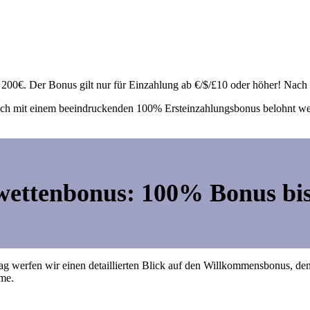
0€. Der Bonus gilt nur für Einzahlung ab €/$/£10 oder höher! Nach E
ch mit einem beeindruckenden 100% Ersteinzahlungsbonus belohnt werde
wettenbonus: 100% Bonus bis
 werfen wir einen detaillierten Blick auf den Willkommensbonus, den P
me.