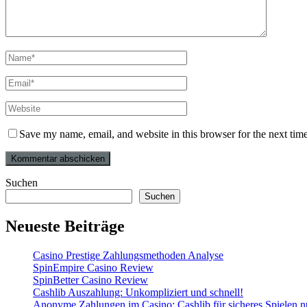
Save my name, email, and website in this browser for the next tim
Suchen
Suchen
Neueste Beiträge
Casino Prestige Zahlungsmethoden Analyse
SpinEmpire Casino Review
SpinBetter Casino Review
Cashlib Auszahlung: Unkompliziert und schnell!
Anonyme Zahlungen im Casino: Cashlib für sicheres Spielen n