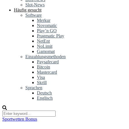
Slot-News
Häufig gesucht
Software
Merkur
Novomatic
Play’n GO
Pragmatic Play
NetEnt
NoLimit
Gamomat
Einzahlungsmethoden
Paysafecard
Bitcoin
Mastercard
Visa
Skrill
Sprachen
Deutsch
Englisch
Sportwetten Bonus