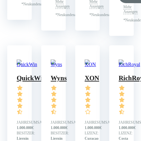
Mehr
Mehr
*Neukundenangebot
Anzeigen
Anzeigen
Mehr
Anzeigen
*Neukundenangebot
*Neukundenangebot
*Neukunde
QuickWin
Wyns
XON
RichRo
JAHRESUMSATZ:
JAHRESUMSATZ:
JAHRESUMSATZ:
JAHRESUMS
1.000.000€
1.000.000€
1.000.000€
1.000.000€
BESITZER:
BESITZER:
LIZENZ:
LIZENZ:
Liernin
Liernin
Curacao
Costa