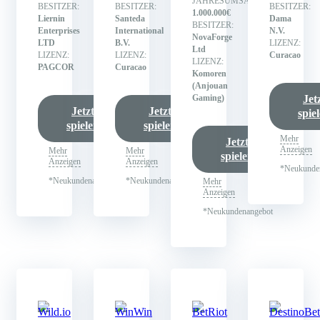
JAHRESUMSATZ:
BESITZER:
BESITZER:
BESITZER:
1.000.000€
Liernin
Santeda
Dama
BESITZER:
Enterprises
International
N.V.
NovaForge
LTD
B.V.
LIZENZ:
Ltd
LIZENZ:
LIZENZ:
Curacao
LIZENZ:
PAGCOR
Curacao
Komoren
(Anjouan
Gaming)
Jet
Jetzt
Jetzt
spie
spielen
spielen
Mehr
Jetzt
Anzeigen
Mehr
Mehr
spielen
Anzeigen
Anzeigen
*Neukunde
*Neukundenangebot
*Neukundenangebot
Mehr
Anzeigen
*Neukundenangebot