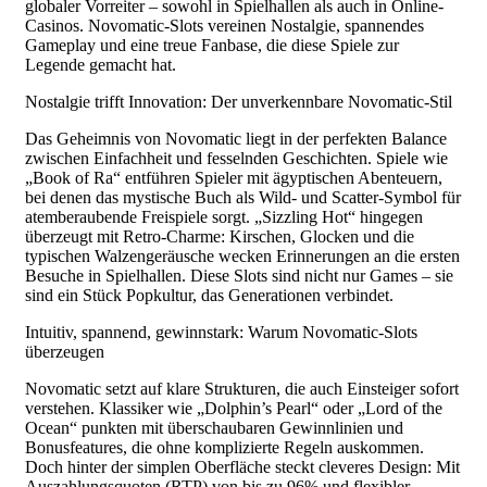
globaler Vorreiter – sowohl in Spielhallen als auch in Online-
Casinos. Novomatic-Slots vereinen Nostalgie, spannendes
Gameplay und eine treue Fanbase, die diese Spiele zur
Legende gemacht hat.
Nostalgie trifft Innovation: Der unverkennbare Novomatic-Stil
Das Geheimnis von Novomatic liegt in der perfekten Balance
zwischen Einfachheit und fesselnden Geschichten. Spiele wie
„Book of Ra“ entführen Spieler mit ägyptischen Abenteuern,
bei denen das mystische Buch als Wild- und Scatter-Symbol für
atemberaubende Freispiele sorgt. „Sizzling Hot“ hingegen
überzeugt mit Retro-Charme: Kirschen, Glocken und die
typischen Walzengeräusche wecken Erinnerungen an die ersten
Besuche in Spielhallen. Diese Slots sind nicht nur Games – sie
sind ein Stück Popkultur, das Generationen verbindet.
Intuitiv, spannend, gewinnstark: Warum Novomatic-Slots
überzeugen
Novomatic setzt auf klare Strukturen, die auch Einsteiger sofort
verstehen. Klassiker wie „Dolphin’s Pearl“ oder „Lord of the
Ocean“ punkten mit überschaubaren Gewinnlinien und
Bonusfeatures, die ohne komplizierte Regeln auskommen.
Doch hinter der simplen Oberfläche steckt cleveres Design: Mit
Auszahlungsquoten (RTP) von bis zu 96% und flexibler