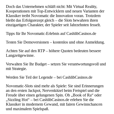
Doch das Unternehmen schläft nicht: Mit Virtual Reality,
Kooperationen mit Top-Entwicklern und neuen Varianten der
Klassiker treibt Novomatic die Innovation voran. Trotzdem
bleibt das Erfolgsrezept gleich – die Slots bewahren ihren
einzigartigen Charakter, der Spieler seit Jahrzehnten fesselt.
Tipps für Ihr Novomatic-Erlebnis auf CashlibCasinos.de
Testen Sie Demoversionen – kostenlos und ohne Anmeldung.
Achten Sie auf den RTP – höhere Quoten bedeuten bessere
Langzeitgewinne.
Verwalten Sie Ihr Budget – setzen Sie verantwortungsvoll und
mit Strategie.
Werden Sie Teil der Legende – bei CashlibCasinos.de
Novomatic-Slots sind mehr als Spiele: Sie sind Erinnerungen
an den ersten Jackpot, Nervenkitzel beim Freispiel und die
Freude über einen gelungenen Spin. Ob „Book of Ra“ oder
„Sizzling Hot“ – bei CashlibCasinos.de erleben Sie die
Klassiker in modernem Gewand, mit fairen Gewinnchancen
und maximalem Spielspaß.