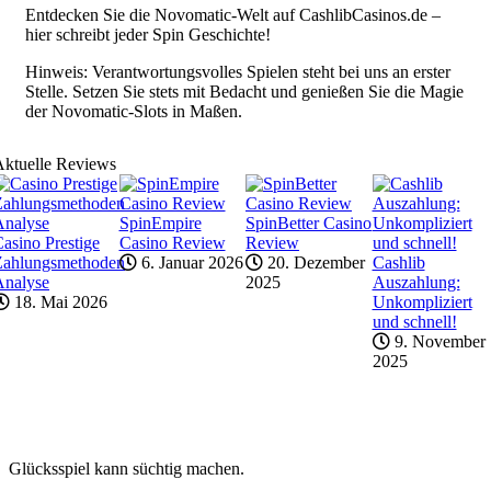
Entdecken Sie die Novomatic-Welt auf CashlibCasinos.de –
hier schreibt jeder Spin Geschichte!
Hinweis: Verantwortungsvolles Spielen steht bei uns an erster
Stelle. Setzen Sie stets mit Bedacht und genießen Sie die Magie
der Novomatic-Slots in Maßen.
Aktuelle Reviews
SpinEmpire
SpinBetter Casino
asino Prestige
Casino Review
Review
Zahlungsmethoden
6. Januar 2026
20. Dezember
Cashlib
Analyse
2025
Auszahlung:
18. Mai 2026
Unkompliziert
und schnell!
9. November
2025
Glücksspiel kann süchtig machen.