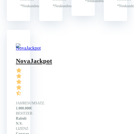
*Neukundenangebot
*Neukundenangebot
*Neukundenangebot
*Neukunde
NovaJackpot
JAHRESUMSATZ:
1.000.000€
BESITZER:
Rabidi
N.V.
LIZENZ:
Curacao