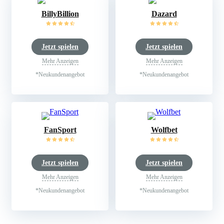
BillyBillion
Dazard
Jetzt spielen
Jetzt spielen
Mehr Anzeigen
Mehr Anzeigen
*Neukundenangebot
*Neukundenangebot
FanSport
Wolfbet
Jetzt spielen
Jetzt spielen
Mehr Anzeigen
Mehr Anzeigen
*Neukundenangebot
*Neukundenangebot