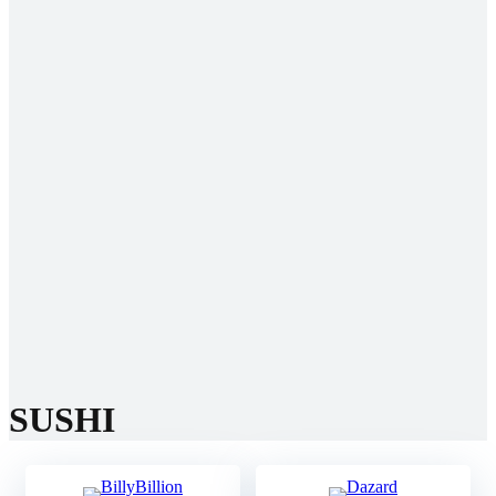
Slot-News
Häufig gesucht
Software
Merkur
Novomatic
Play’n GO
Pragmatic Play
NetEnt
NoLimit
Gamomat
Einzahlungsmethoden
Paysafecard
Bitcoin
Mastercard
Visa
Skrill
Sprachen
Deutsch
Englisch
SUSHI