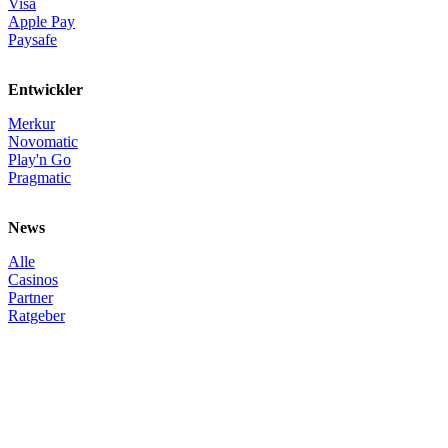
Visa
Apple Pay
Paysafe
Entwickler
Merkur
Novomatic
Play'n Go
Pragmatic
News
Alle
Casinos
Partner
Ratgeber