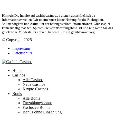
Hinweis
Die Inhalte auf cashlibcasinos.de dienen ausschließlich zu
Informationszwecken. Wir übernehmen keine Haftung für die Richtigkeit,
Vollständigkeit und Aktualität der bereitgestellten Informationen. Glücksspiel
kann süchtig machen. Spielen Sie verantwortungsbewusst und nur, wenn Sie das
gesetzliche Mindestalter erreicht haben. Hilfe auf gambleaware.org
© Copyright 2025
Impressum
Datenschutz
Home
Casinos
Alle Casinos
Neue Casinos
Krypto Casinos
Bonis
Alle Bonis
Einzahlungsbonus
Exclusive Bonus
Bonus ohne Einzahlung