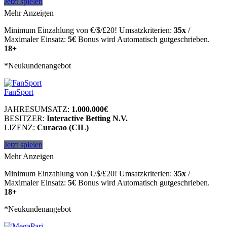
Jetzt spielen
Mehr Anzeigen
Minimum Einzahlung von €/$/£20! Umsatzkriterien:
35x
/
Maximaler Einsatz:
5€
Bonus wird Automatisch gutgeschrieben.
18+
*Neukundenangebot
FanSport
JAHRESUMSATZ:
1.000.000€
BESITZER:
Interactive Betting N.V.
LIZENZ:
Curacao (CIL)
Jetzt spielen
Mehr Anzeigen
Minimum Einzahlung von €/$/£20! Umsatzkriterien:
35x
/
Maximaler Einsatz:
5€
Bonus wird Automatisch gutgeschrieben.
18+
*Neukundenangebot