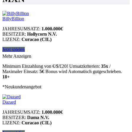
BillyBillion
JAHRESUMSATZ:
1.000.000€
BESITZER:
Hollycorn N.V.
LIZENZ:
Curacao (CIL)
Jetzt spielen
Mehr Anzeigen
Minimum Einzahlung von €/$/£20! Umsatzkriterien:
35x
/
Maximaler Einsatz:
5€
Bonus wird Automatisch gutgeschrieben.
18+
*Neukundenangebot
Dazard
JAHRESUMSATZ:
1.000.000€
BESITZER:
Dama N.V.
LIZENZ:
Curacao (CIL)