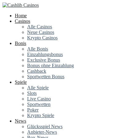
Home
Casinos
Alle Casinos
Neue Casinos
Krypto Casinos
Bonis
Alle Bonis
Einzahlungsbonus
Exclusive Bonus
Bonus ohne Einzahlung
Cashback
Sportwetten Bonus
Spiele
Alle Spiele
Slots
Live Casino
Sportwetten
Poker
Krypto Spiele
News
Glücksspiel News
Anbieter-News
Box-News