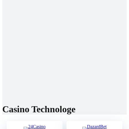
Slot-News
Häufig gesucht
Software
Merkur
Novomatic
Play’n GO
Pragmatic Play
NetEnt
NoLimit
Gamomat
Einzahlungsmethoden
Paysafecard
Bitcoin
Mastercard
Visa
Skrill
Sprachen
Deutsch
Englisch
Casino Technologe