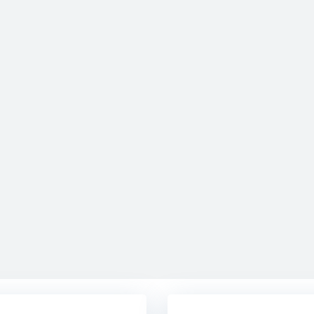
t-News
sucht
tware
Merkur
Novomatic
Play’n GO
Pragmatic Play
NetEnt
NoLimit
Gamomat
zahlungsmethoden
Paysafecard
Bitcoin
Mastercard
Visa
Skrill
achen
Deutsch
Englisch