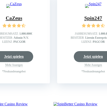
CaZeus
Spin247
HRESUMSATZ:
1.000.000€
JAHRESUMSATZ:
1.000.
BESITZER:
Adonio N.V.
BESITZER:
Liernin Enterpri
LIZENZ:
PACGOR
LIZENZ:
PAGCOR
Jetzt spielen
Jetzt spielen
Mehr Anzeigen
Mehr Anzeigen
*Neukundenangebot
*Neukundenangebot