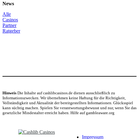
News
Alle
Casinos
Partner
Ratgeber
Hinweis
Die Inhalte auf cashlibcasinos.de dienen ausschließlich zu
Informationszwecken. Wir übernehmen keine Haftung für die Richtigkeit,
Vollständigkeit und Aktualität der bereitgestellten Informationen. Glücksspiel
kann süchtig machen. Spielen Sie verantwortungsbewusst und nur, wenn Sie das
gesetzliche Mindestalter erreicht haben. Hilfe auf gambleaware.org
© Copyright 2025
Impressum