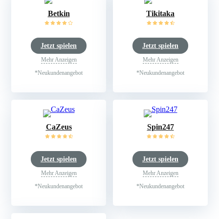
Betkin
Tikitaka
Jetzt spielen
Jetzt spielen
Mehr Anzeigen
Mehr Anzeigen
*Neukundenangebot
*Neukundenangebot
CaZeus
Spin247
Jetzt spielen
Jetzt spielen
Mehr Anzeigen
Mehr Anzeigen
*Neukundenangebot
*Neukundenangebot