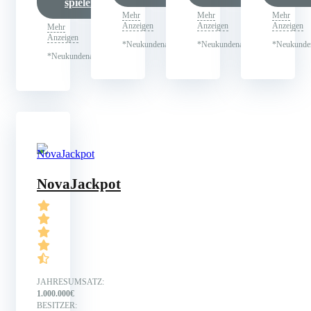
spielen
Mehr
Mehr
Mehr
Anzeigen
Anzeigen
Anzeigen
Mehr
Anzeigen
*Neukundenangebot
*Neukundenangebot
*Neukunde
*Neukundenangebot
NovaJackpot
JAHRESUMSATZ:
1.000.000€
BESITZER: