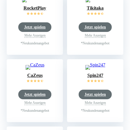
RocketPlay
Tikitaka
Jetzt spielen
Jetzt spielen
Mehr Anzeigen
Mehr Anzeigen
*Neukundenangebot
*Neukundenangebot
CaZeus
Spin247
Jetzt spielen
Jetzt spielen
Mehr Anzeigen
Mehr Anzeigen
*Neukundenangebot
*Neukundenangebot